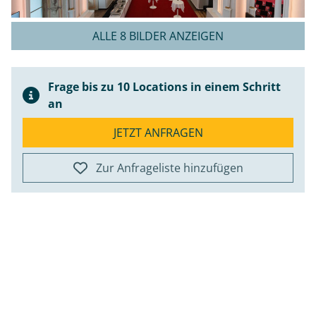
ALLE 8 BILDER ANZEIGEN
Frage bis zu 10 Locations in einem Schritt
an
JETZT ANFRAGEN
Zur Anfrageliste hinzufügen
ap
+
−