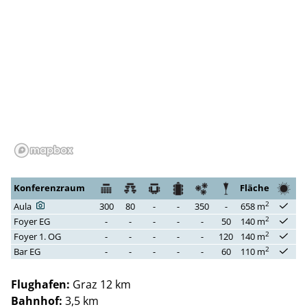
Konferenzraum
Fläche
2
Aula
300
80
-
-
350
-
658 m
2
Foyer EG
-
-
-
-
-
50
140 m
2
Foyer 1. OG
-
-
-
-
-
120
140 m
2
Bar EG
-
-
-
-
-
60
110 m
Flughafen:
Graz 12 km
Bahnhof:
3,5 km