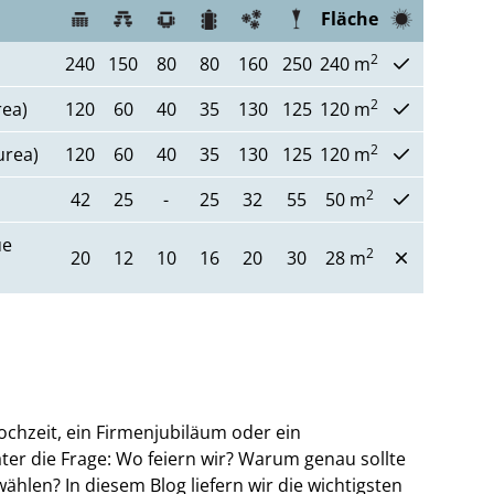
Fläche
2
240
150
80
80
160
250
240 m
2
rea)
120
60
40
35
130
125
120 m
2
urea)
120
60
40
35
130
125
120 m
2
42
25
-
25
32
55
50 m
ue
2
20
12
10
16
20
30
28 m
ochzeit, ein Firmenjubiläum oder ein
ter die Frage: Wo feiern wir? Warum genau sollte
ählen? In diesem Blog liefern wir die wichtigsten