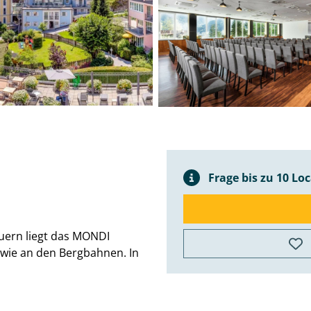
Frage bis zu 10 Lo
uern liegt das MONDI
wie an den Bergbahnen. In
©
Mapbox
©
OpenStreetMap
Improve this
map
+