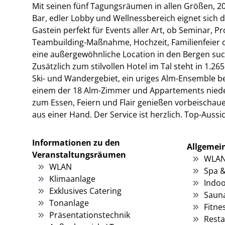
Mit seinen fünf Tagungsräumen in allen Größen, 2
Bar, edler Lobby und Wellnessbereich eignet sich 
Gastein perfekt für Events aller Art, ob Seminar, 
Teambuilding-Maßnahme, Hochzeit, Familienfeier 
eine außergewöhnliche Location in den Bergen sucht
Zusätzlich zum stilvollen Hotel im Tal steht in 1.2
Ski- und Wandergebiet, ein uriges Alm-Ensemble be
einem der 18 Alm-Zimmer und Appartements nieder
zum Essen, Feiern und Flair genießen vorbeischaue
aus einer Hand. Der Service ist herzlich. Top-Aussi
Informationen zu den
Allgemei
Veranstaltungsräumen
WLA
WLAN
Spa &
Klimaanlage
Indoo
Exklusives Catering
Saun
Tonanlage
Fitne
Präsentationstechnik
Resta