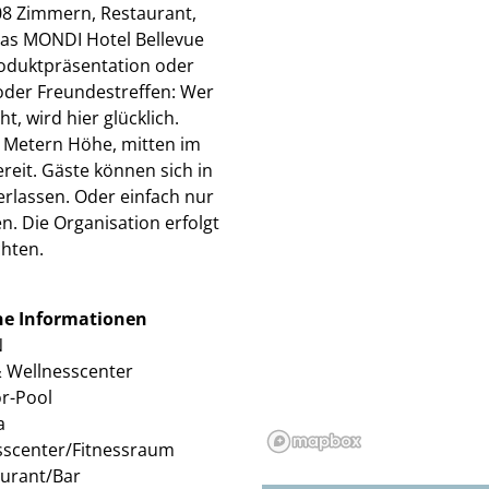
08 Zimmern, Restaurant,
−
das MONDI Hotel Bellevue
Produktpräsentation oder
oder Freundestreffen: Wer
, wird hier glücklich.
65 Metern Höhe, mitten im
reit. Gäste können sich in
lassen. Oder einfach nur
n. Die Organisation erfolgt
chten.
ne Informationen
N
 Wellnesscenter
r-Pool
a
sscenter/Fitnessraum
urant/Bar