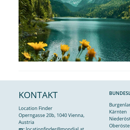
KONTAKT
BUNDES
Burgenla
Location Finder
Kärnten
Operngasse 20b, 1040 Vienna,
Niederös
Austria
Oberöste
m:
locationfinder@mondial.at