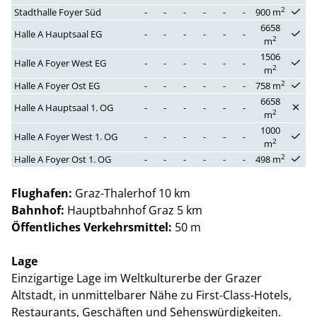
2
Stadthalle Foyer Süd
-
-
-
-
-
-
900 m
6658
Halle A Hauptsaal EG
-
-
-
-
-
-
2
m
1506
Halle A Foyer West EG
-
-
-
-
-
-
2
m
2
Halle A Foyer Ost EG
-
-
-
-
-
-
758 m
6658
Halle A Hauptsaal 1. OG
-
-
-
-
-
-
2
m
1000
Halle A Foyer West 1. OG
-
-
-
-
-
-
2
m
2
Halle A Foyer Ost 1. OG
-
-
-
-
-
-
498 m
Flughafen:
Graz-Thalerhof 10 km
Bahnhof:
Hauptbahnhof
Graz 5 km
Öffentliches Verkehrsmittel:
50 m
Lage
Einzigartige Lage im Weltkulturerbe der Grazer
Altstadt, in unmittelbarer Nähe zu First-Class-Hotels,
Restaurants, Geschäften und Sehenswürdigkeiten.