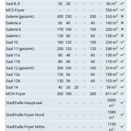
2
Saal 8, 9
35
20
-
-
-
-
60 m
2
MCS Foyer
-
-
-
-
-
-
550 m
2
Galerie (gesamt)
450
250
-
-
330
-
533 m
2
Galerie a
60
40
-
-
40
-
145 m
2
Galerie b
170
100
-
-
100
-
226 m
2
Galerie c
136
60
-
-
60
-
158 m
2
Saal 10
180
120
-
-
100
-
234 m
2
Saal 11 (gesamt)
200
120
-
-
120
-
248 m
2
Saal 11a
80
48
-
-
60
-
130 m
2
Saal 11b
80
40
-
-
40
-
118 m
2
Saal 12 (gesamt)
300
160
-
-
160
-
314 m
2
Saal 12a
130
56
-
-
60
-
158 m
2
Saal 12b
130
56
-
-
60
-
153 m
2
Saal 14
40
20
20
-
-
-
59 m
2
MCN Foyer
300
180
-
-
260
-
811 m
6500
Stadthalle Hauptsaal
-
-
-
-
-
-
2
m
1080
Stadthalle Foyer Nord
-
-
-
-
-
-
2
m
1150
Stadthalle Foyer Mitte
-
-
-
-
-
-
2
m