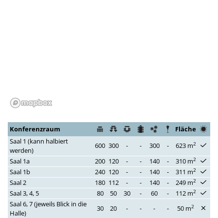
Konferenzraum
Fläche
Saal 1 (kann halbiert
2
600
300
-
-
300
-
623 m
werden)
2
Saal 1a
200
120
-
-
140
-
310 m
2
Saal 1b
240
120
-
-
140
-
311 m
2
Saal 2
180
112
-
-
140
-
249 m
2
Saal 3, 4, 5
80
50
30
-
60
-
112 m
Saal 6, 7 (jeweils Blick in die
2
30
20
-
-
-
-
50 m
Halle)