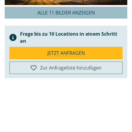
ALLE 11 BILDER ANZEIGEN
Frage bis zu 10 Locations in einem Schritt
an
JETZT ANFRAGEN
Zur Anfrageliste hinzufügen
ap
+
−