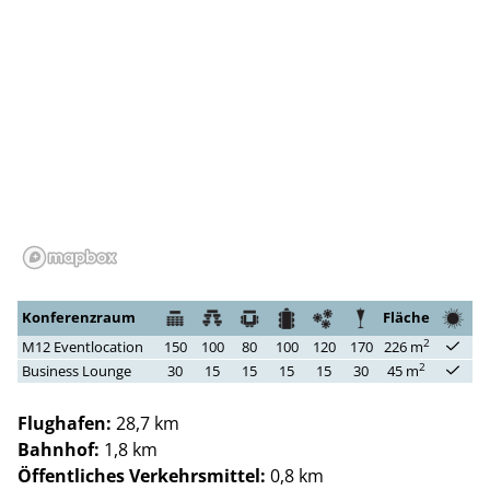
Konferenzraum
Fläche
2
M12 Eventlocation
150
100
80
100
120
170
226 m
2
Business Lounge
30
15
15
15
15
30
45 m
Flughafen:
28,7 km
Bahnhof:
1,8 km
Öffentliches Verkehrsmittel:
0,8 km