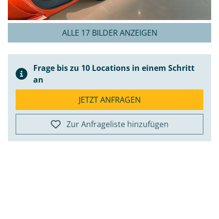
ALLE 17 BILDER ANZEIGEN
Frage bis zu 10 Locations in einem Schritt
an
JETZT ANFRAGEN
Zur Anfrageliste hinzufügen
ap
+
−