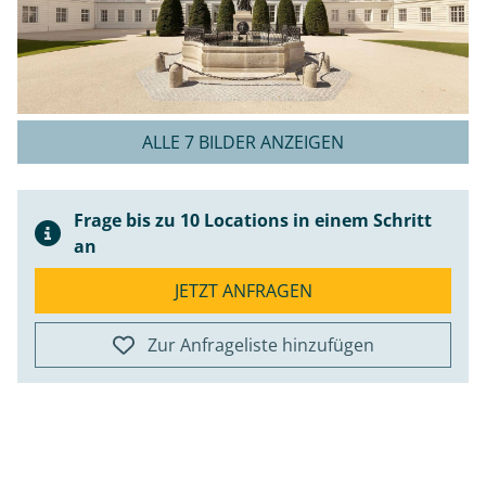
ALLE 7 BILDER ANZEIGEN
Frage bis zu 10 Locations in einem Schritt
an
JETZT ANFRAGEN
Zur Anfrageliste hinzufügen
ap
+
−