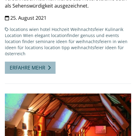
als Sehenswürdigkeit ausgezeichnet.
25. August 2021
locations
wien
hotel
Hochzeit
Weihnachtsfeier
Kulinarik
Location Wien
elegant
locationfinder
genuss und events
location finder seminare
ideen für weihnachtsfeiern in wien
ideen für locations
location tipp
weihnachtsfeier ideen für
österreich
ERFAHRE MEHR