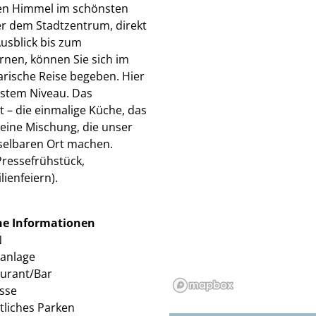
ten Himmel im schönsten
−
r dem Stadtzentrum, direkt
usblick bis zum
nen, können Sie sich im
narische Reise begeben. Hier
hstem Niveau. Das
t – die einmalige Küche, das
eine Mischung, die unser
selbaren Ort machen.
Pressefrühstück,
ienfeiern).
ne Informationen
N
aanlage
urant/Bar
sse
tliches Parken