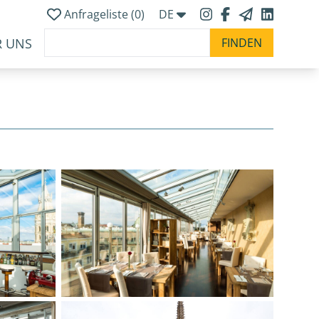
Anfrageliste (
0
)
DE
R UNS