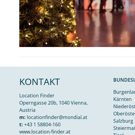
KONTAKT
BUNDES
Burgenla
Location Finder
Kärnten
Operngasse 20b, 1040 Vienna,
Niederös
Austria
Oberöste
m:
locationfinder@mondial.at
Salzburg
t:
+43 1 58804-160
Steierma
www.location-finder.at