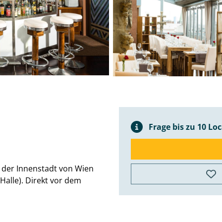
Frage bis zu 10 Lo
in der Innenstadt von Wien
Halle). Direkt vor dem
©
Mapbox
©
OpenStreetMap
Improve this
map
+