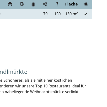
Fläche
2
0
-
-
-
70
150
130 m
indlmärkte
es Schöneres, als sie mit einer köstlichen
entieren wir unsere Top 10 Restaurants ideal für
och naheliegende Weihnachtsmärkte verlinkt.