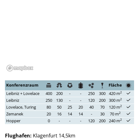
Konferenzraum
Fläche
2
Leibniz + Lovelace
400
200
-
-
250
300
420 m
2
Leibniz
250
130
-
-
120
200
300 m
2
Lovelace, Turing
80
50
25
20
40
70
120 m
2
Zemanek
20
16
14
14
-
30
70 m
2
Hopper
0
-
-
-
120
200
240 m
Flughafen:
Klagenfurt 14,5km