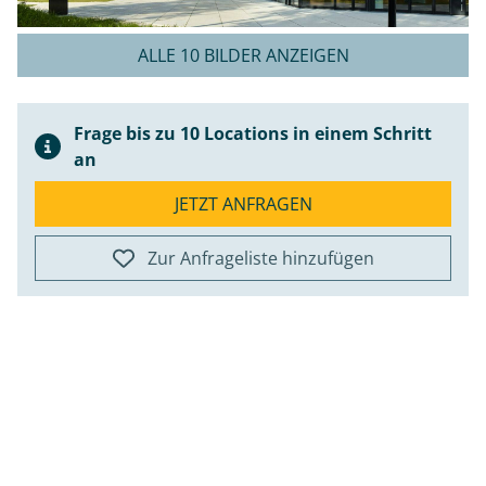
ALLE 10 BILDER ANZEIGEN
Frage bis zu 10 Locations in einem Schritt
an
JETZT ANFRAGEN
Zur Anfrageliste hinzufügen
ap
+
−