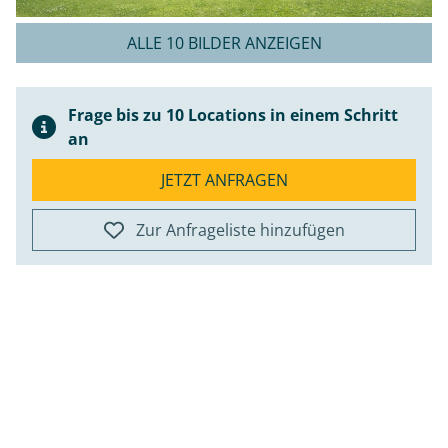
ALLE 10 BILDER ANZEIGEN
Frage bis zu 10 Locations in einem Schritt
an
JETZT ANFRAGEN
Zur Anfrageliste hinzufügen
ap
+
−