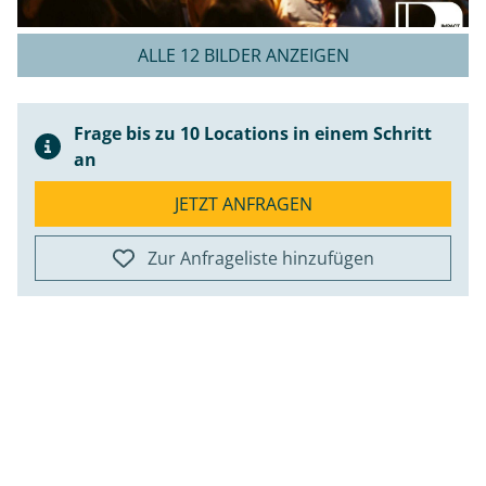
ALLE 12 BILDER ANZEIGEN
Frage bis zu 10 Locations in einem Schritt
an
JETZT ANFRAGEN
Zur Anfrageliste hinzufügen
ap
+
−