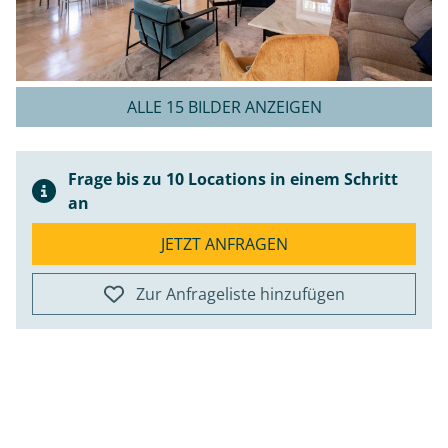
ALLE 15 BILDER ANZEIGEN
Frage bis zu 10 Locations in einem Schritt
an
JETZT ANFRAGEN
Zur Anfrageliste hinzufügen
ap
+
−