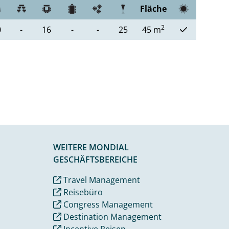
Fläche
2
0
-
16
-
-
25
45 m
WEITERE MONDIAL
GESCHÄFTSBEREICHE
Travel Management
Reisebüro
Congress Management
Destination Management
Incentive Reisen