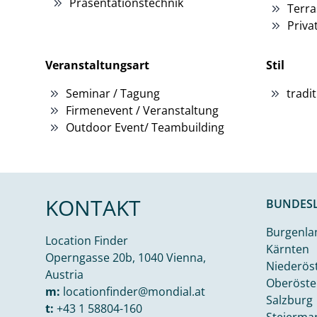
Präsentationstechnik
Terra
Priva
Veranstaltungsart
Stil
Seminar / Tagung
tradit
Firmenevent / Veranstaltung
Outdoor Event/ Teambuilding
KONTAKT
BUNDES
Burgenla
Location Finder
Kärnten
Operngasse 20b, 1040 Vienna,
Niederös
Austria
Oberöste
m:
locationfinder@mondial.at
Salzburg
t:
+43 1 58804-160
Steierma