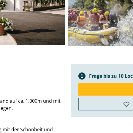
Frage bis zu 10 Lo
Land auf ca. 1.000m und mit
legen.
©
Mapbox
©
OpenStreetMap
Improve this
map
ng mit der Schönheit und
+