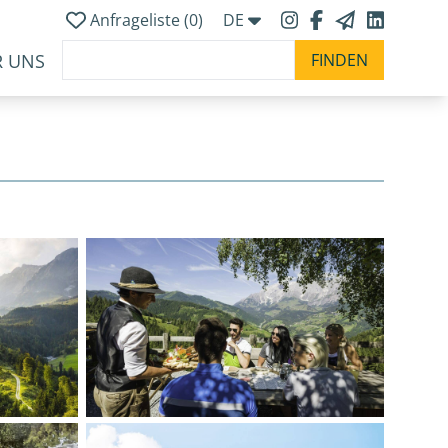
Anfrageliste (
0
)
DE
R UNS