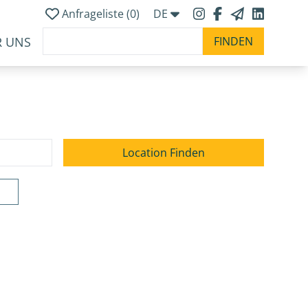
Anfrageliste (
0
)
DE
R UNS