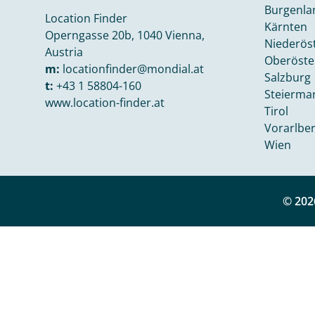
Burgenla
Location Finder
Kärnten
Operngasse 20b, 1040 Vienna,
Niederös
Austria
Oberöste
m:
locationfinder@mondial.at
Salzburg
t:
+43 1 58804-160
Steierma
www.location-finder.at
Tirol
Vorarlbe
Wien
© 202