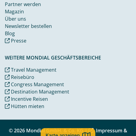
Partner werden
Magazin
Über uns
Newsletter bestellen
Blog
Presse
WEITERE MONDIAL GESCHÄFTSBEREICHE
Travel Management
Reisebüro
Congress Management
Destination Management
Incentive Reisen
Hütten mieten
© 2026 Mondial GmbH. & Co. KG |
Impressum &
Karte anzeigen