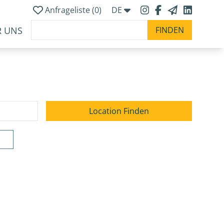
Anfrageliste (
0
)
DE
R UNS