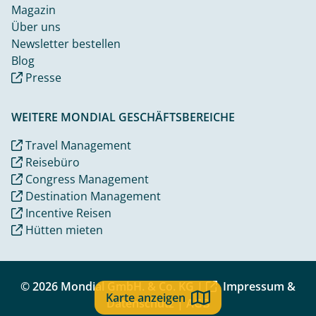
Magazin
Über uns
Newsletter bestellen
Blog
Presse
WEITERE MONDIAL GESCHÄFTSBEREICHE
Travel Management
Reisebüro
Congress Management
Destination Management
Incentive Reisen
Hütten mieten
© 2026 Mondial GmbH. & Co. KG |
Impressum &
Karte anzeigen
Datenschutz
|
AGB