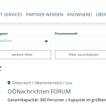
T SERVICES
PARTNER WERDEN
KNOWHERE!
ÜBE
ngsart
Personenanzahl
weitere Filter
Filter zurücksetzen
z
Österreich /
Oberösterreich
/
Linz
OÖNachrichten FORUM
Gesamtkapazität: 300 Personen
|
Kapazität im größte