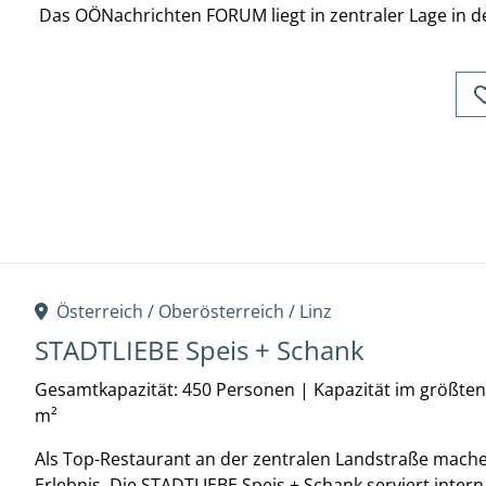
Das OÖNachrichten FORUM liegt in zentraler Lage in de
Österreich /
Oberösterreich
/
Linz
STADTLIEBE Speis + Schank
Gesamtkapazität: 450 Personen
|
Kapazität im größte
m²
Als Top-Restaurant an der zentralen Landstraße machen
Erlebnis. Die STADTLIEBE Speis + Schank serviert inter