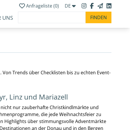
Anfrageliste (
0
)
DE
R UNS
s. Von Trends über Checklisten bis zu echten Event-
r, Linz und Mariazell
n nicht nur zauberhafte Christkindlmärkte und
 Rahmenprogramme, die jede Weihnachtsfeier zu
en Highlights über stimmungsvolle Adventmärkte
n Destinationen an der Donau und in den Bergen