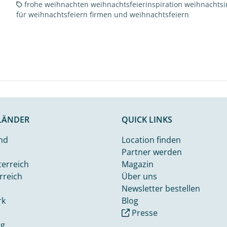
frohe weihnachten
weihnachtsfeierinspiration
weihnachtsi
für weihnachtsfeiern
firmen und weihnachtsfeiern
LÄNDER
QUICK LINKS
nd
Location finden
Partner werden
terreich
Magazin
rreich
Über uns
Newsletter bestellen
rk
Blog
Presse
rg