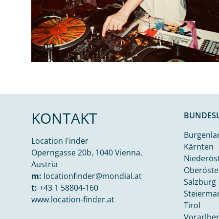
KONTAKT
BUNDES
Burgenla
Location Finder
Kärnten
Operngasse 20b, 1040 Vienna,
Niederös
Austria
Oberöste
m:
locationfinder@mondial.at
Salzburg
t:
+43 1 58804-160
Steierma
www.location-finder.at
Tirol
Vorarlbe