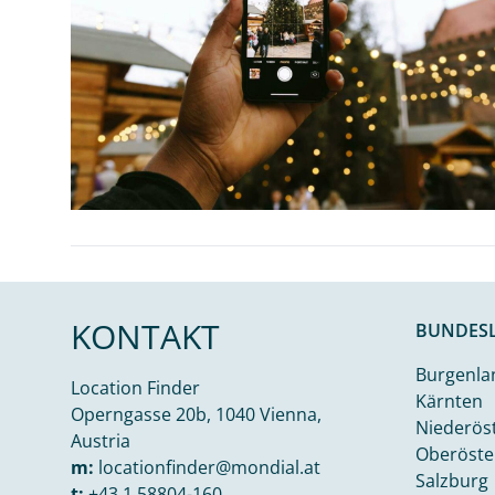
KONTAKT
BUNDES
Burgenla
Location Finder
Kärnten
Operngasse 20b, 1040 Vienna,
Niederös
Austria
Oberöste
m:
locationfinder@mondial.at
Salzburg
t:
+43 1 58804-160